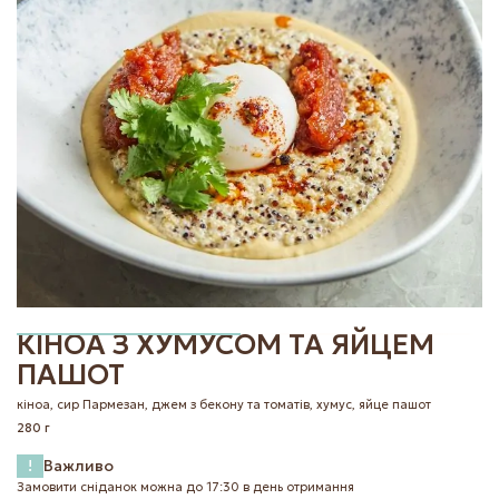
|
EN
UK
КІНОА З ХУМУСОМ ТА ЯЙЦЕМ
ПАШОТ
кіноа, сир Пармезан, джем з бекону та томатів, хумус, яйце пашот
280 г
!
Важливо
Замовити сніданок можна до 17:30 в день отримання