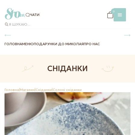
×
0
ЧАТИ
Я ШУКАЮ...
ГОЛОВНА
МЕНЮ
ПОДАРУНКИ ДО МИКОЛАЯ
ПРО НАС
СНІДАНКИ
ЧАТИ
МЕНЮ В
ЗАКЛАДІ
Головна
|
Магазин
|
Сніданки
|
Солоні сніданки
ДОСТАВКА
ТА ОПЛАТА
INSTAG
FACEBO