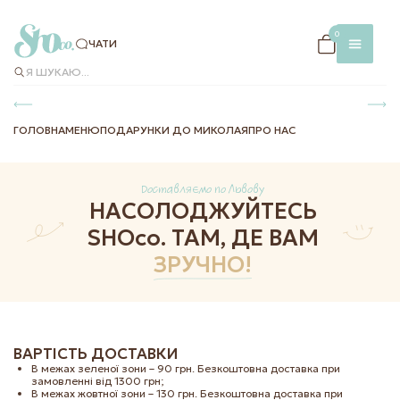
×
0
ЧАТИ
Я ШУКАЮ...
ГОЛОВНА
МЕНЮ
ПОДАРУНКИ ДО МИКОЛАЯ
ПРО НАС
Доставляємо по Львову
НАСОЛОДЖУЙТЕСЬ
SHOco.
ТАМ, ДЕ ВАМ
ЧАТИ
МЕНЮ В
ЗРУЧНО!
ЗАКЛАДІ
ДОСТАВКА
ТА ОПЛАТА
INSTAG
ВАРТІСТЬ ДОСТАВКИ
FACEBO
В межах зеленої зони – 90 грн.
Безкоштовна доставка при
замовленні від 1300 грн;
В межах жовтної зони – 130 грн.
Безкоштовна доставка при