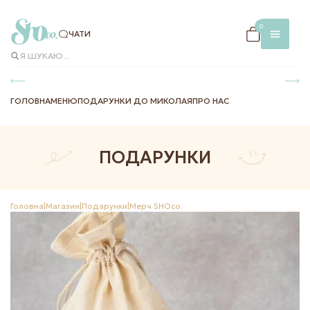
×
0
ЧАТИ
Я ШУКАЮ...
ГОЛОВНА
МЕНЮ
ПОДАРУНКИ ДО МИКОЛАЯ
ПРО НАС
ПОДАРУНКИ
ЧАТИ
МЕНЮ В
ЗАКЛАДІ
Головна
|
Магазин
|
Подарунки
|
Мерч SHOco.
ДОСТАВКА
ТА ОПЛАТА
INSTAG
FACEBO