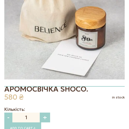
|
EN
UK
АРОМОСВІЧКА SHOCO.
580
₴
in stock
Кількість:
-
+
ADD TO CART